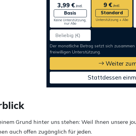
9 €
3,99 €
/mtl.
/mtl.
Standard
Basis
Unterstützung + Abo
Keine Unterstützung,
nur Abo
Der monatliche Betrag setzt sich zusammen
freiwilligen Unterstützung.
Weiter zum
Stattdessen einm
blick
einem Grund hinter uns stehen: Weil Ihnen unsere jou
en auch offen zugänglich für jeden.