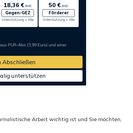
18,36 €
50 €
/mtl.
/mtl.
Gegen-GEZ
Förderer
Unterstützung + Abo
Unterstützung + Abo
 aus PUR-Abo (3,99 Euro) und einer
 Abschließen
alig unterstützen
rnalistische Arbeit wichtig ist und Sie möchten,