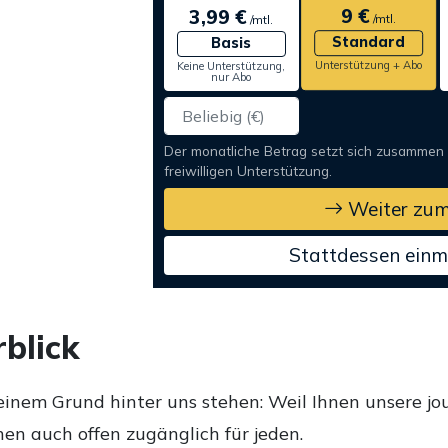
9 €
3,99 €
/mtl.
/mtl.
Standard
Basis
Unterstützung + Abo
Keine Unterstützung,
nur Abo
Der monatliche Betrag setzt sich zusammen
freiwilligen Unterstützung.
Weiter zum
Stattdessen einm
blick
einem Grund hinter uns stehen: Weil Ihnen unsere jou
en auch offen zugänglich für jeden.