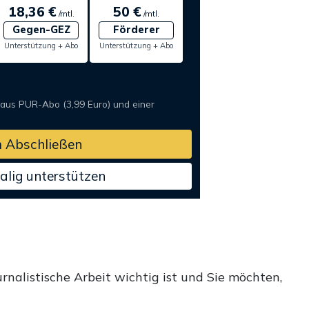
18,36 €
50 €
/mtl.
/mtl.
Gegen-GEZ
Förderer
Unterstützung + Abo
Unterstützung + Abo
 aus PUR-Abo (3,99 Euro) und einer
 Abschließen
alig unterstützen
rnalistische Arbeit wichtig ist und Sie möchten,