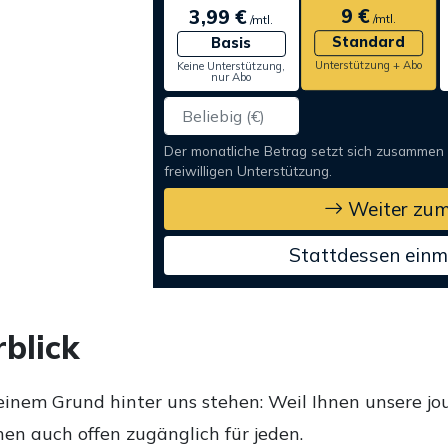
9 €
3,99 €
/mtl.
/mtl.
Standard
Basis
Unterstützung + Abo
Keine Unterstützung,
nur Abo
Der monatliche Betrag setzt sich zusammen
freiwilligen Unterstützung.
Weiter zum
Stattdessen einm
blick
einem Grund hinter uns stehen: Weil Ihnen unsere jou
en auch offen zugänglich für jeden.