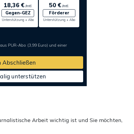
18,36 €
50 €
/mtl.
/mtl.
Gegen-GEZ
Förderer
Unterstützung + Abo
Unterstützung + Abo
 aus PUR-Abo (3,99 Euro) und einer
 Abschließen
alig unterstützen
rnalistische Arbeit wichtig ist und Sie möchten,