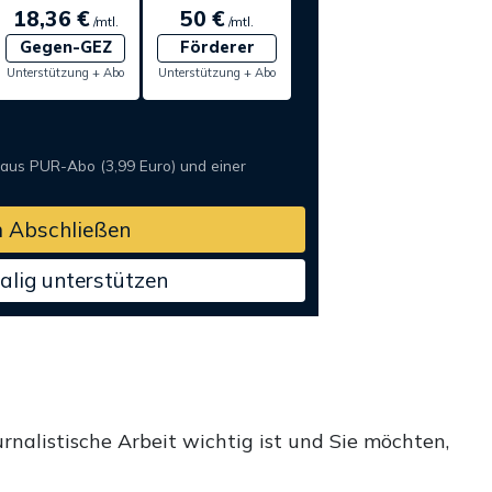
18,36 €
50 €
/mtl.
/mtl.
Gegen-GEZ
Förderer
Unterstützung + Abo
Unterstützung + Abo
 aus PUR-Abo (3,99 Euro) und einer
 Abschließen
alig unterstützen
rnalistische Arbeit wichtig ist und Sie möchten,