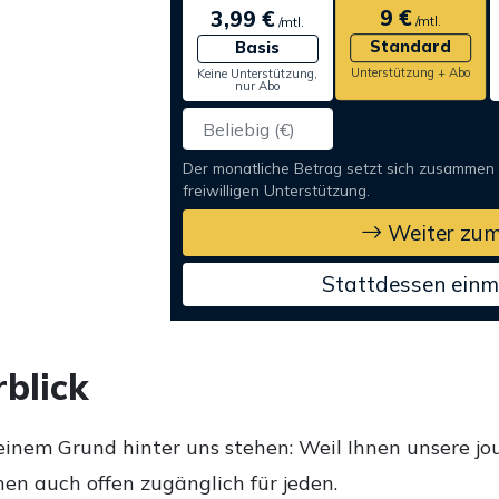
9 €
3,99 €
/mtl.
/mtl.
Standard
Basis
Unterstützung + Abo
Keine Unterstützung,
nur Abo
Der monatliche Betrag setzt sich zusammen
freiwilligen Unterstützung.
Weiter zum
Stattdessen einm
blick
einem Grund hinter uns stehen: Weil Ihnen unsere jou
en auch offen zugänglich für jeden.