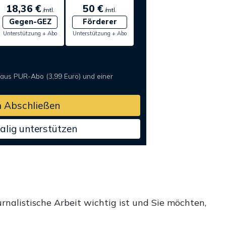
18,36 €
50 €
/mtl.
/mtl.
Gegen-GEZ
Förderer
Unterstützung + Abo
Unterstützung + Abo
 aus PUR-Abo (3,99 Euro) und einer
 Abschließen
alig unterstützen
rnalistische Arbeit wichtig ist und Sie möchten,