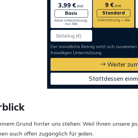
9 €
3,99 €
/mtl.
/mtl.
Standard
Basis
Unterstützung + Abo
Keine Unterstützung,
nur Abo
Der monatliche Betrag setzt sich zusammen
freiwilligen Unterstützung.
Weiter zum
Stattdessen einm
blick
einem Grund hinter uns stehen: Weil Ihnen unsere jou
en auch offen zugänglich für jeden.