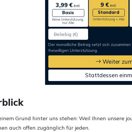
9 €
3,99 €
/mtl.
/mtl.
Standard
Basis
Unterstützung + Abo
Keine Unterstützung,
nur Abo
Der monatliche Betrag setzt sich zusammen
freiwilligen Unterstützung.
Weiter zum
Stattdessen einm
blick
einem Grund hinter uns stehen: Weil Ihnen unsere jou
en auch offen zugänglich für jeden.