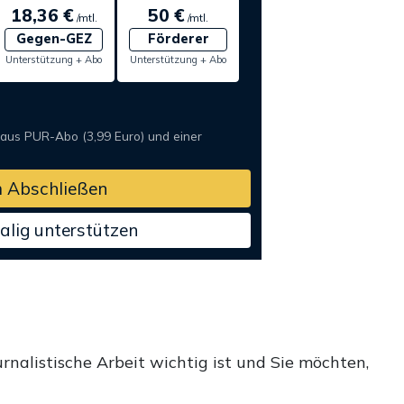
18,36 €
50 €
/mtl.
/mtl.
Gegen-GEZ
Förderer
Unterstützung + Abo
Unterstützung + Abo
 aus PUR-Abo (3,99 Euro) und einer
 Abschließen
alig unterstützen
rnalistische Arbeit wichtig ist und Sie möchten,