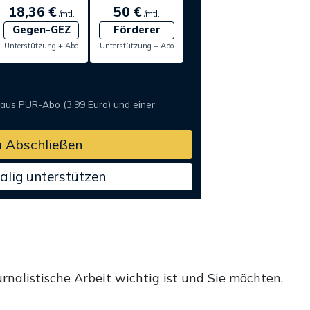
18,36 €
50 €
/mtl.
/mtl.
Gegen-GEZ
Förderer
Unterstützung + Abo
Unterstützung + Abo
 aus PUR-Abo (3,99 Euro) und einer
 Abschließen
alig unterstützen
rnalistische Arbeit wichtig ist und Sie möchten,