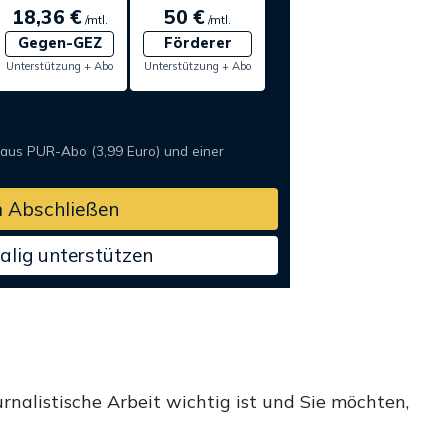
18,36 €
50 €
/mtl.
/mtl.
Gegen-GEZ
Förderer
Unterstützung + Abo
Unterstützung + Abo
 aus PUR-Abo (3,99 Euro) und einer
 Abschließen
alig unterstützen
rnalistische Arbeit wichtig ist und Sie möchten,