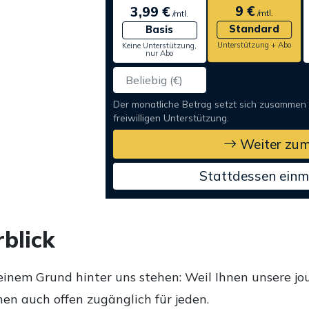
9 €
3,99 €
/mtl.
/mtl.
Standard
Basis
Unterstützung + Abo
Keine Unterstützung,
nur Abo
Der monatliche Betrag setzt sich zusammen
freiwilligen Unterstützung.
Weiter zum
Stattdessen einm
blick
einem Grund hinter uns stehen: Weil Ihnen unsere jou
en auch offen zugänglich für jeden.