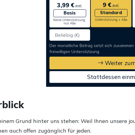
9 €
3,99 €
/mtl.
/mtl.
Standard
Basis
Unterstützung + Abo
Keine Unterstützung,
nur Abo
Der monatliche Betrag setzt sich zusammen
freiwilligen Unterstützung.
Weiter zum
Stattdessen einm
blick
einem Grund hinter uns stehen: Weil Ihnen unsere jou
en auch offen zugänglich für jeden.