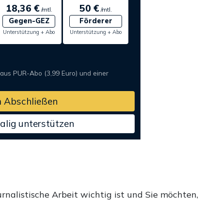
18,36 €
50 €
/mtl.
/mtl.
Gegen-GEZ
Förderer
Unterstützung + Abo
Unterstützung + Abo
 aus PUR-Abo (3,99 Euro) und einer
 Abschließen
alig unterstützen
rnalistische Arbeit wichtig ist und Sie möchten,