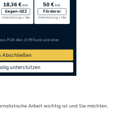
18,36 €
50 €
/mtl.
/mtl.
Gegen-GEZ
Förderer
Unterstützung + Abo
Unterstützung + Abo
 aus PUR-Abo (3,99 Euro) und einer
 Abschließen
alig unterstützen
rnalistische Arbeit wichtig ist und Sie möchten,