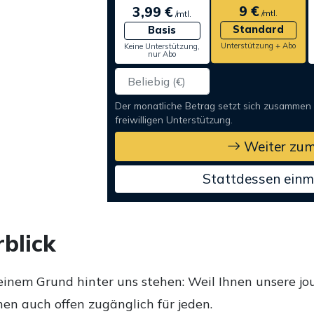
9 €
3,99 €
/mtl.
/mtl.
Standard
Basis
Unterstützung + Abo
Keine Unterstützung,
nur Abo
Der monatliche Betrag setzt sich zusammen
freiwilligen Unterstützung.
Weiter zum
Stattdessen einm
blick
einem Grund hinter uns stehen: Weil Ihnen unsere jou
en auch offen zugänglich für jeden.