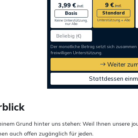
9 €
3,99 €
/mtl.
/mtl.
Standard
Basis
Unterstützung + Abo
Keine Unterstützung,
nur Abo
Der monatliche Betrag setzt sich zusammen
freiwilligen Unterstützung.
Weiter zum
Stattdessen einm
blick
einem Grund hinter uns stehen: Weil Ihnen unsere jou
en auch offen zugänglich für jeden.