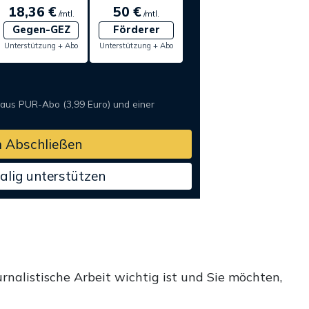
18,36 €
50 €
/mtl.
/mtl.
Gegen-GEZ
Förderer
Unterstützung + Abo
Unterstützung + Abo
 aus PUR-Abo (3,99 Euro) und einer
 Abschließen
alig unterstützen
rnalistische Arbeit wichtig ist und Sie möchten,