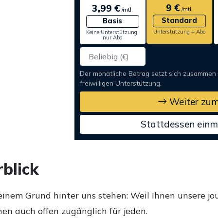
9 €
3,99 €
/mtl.
/mtl.
Standard
Basis
Unterstützung + Abo
Keine Unterstützung,
nur Abo
Der monatliche Betrag setzt sich zusammen
freiwilligen Unterstützung.
Weiter zum
Stattdessen einm
blick
einem Grund hinter uns stehen: Weil Ihnen unsere jou
en auch offen zugänglich für jeden.