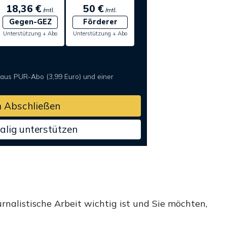
18,36 €
50 €
/mtl.
/mtl.
Gegen-GEZ
Förderer
Unterstützung + Abo
Unterstützung + Abo
 aus PUR-Abo (3,99 Euro) und einer
 Abschließen
alig unterstützen
rnalistische Arbeit wichtig ist und Sie möchten,