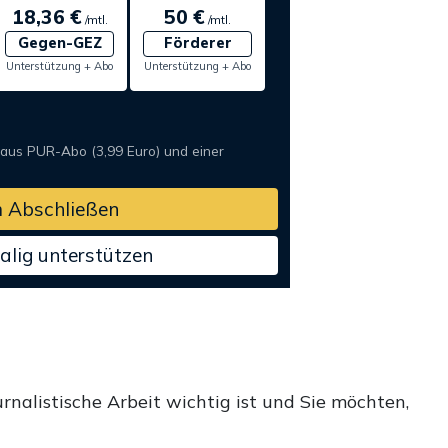
18,36 €
50 €
/mtl.
/mtl.
Gegen-GEZ
Förderer
Unterstützung + Abo
Unterstützung + Abo
 aus PUR-Abo (3,99 Euro) und einer
 Abschließen
alig unterstützen
rnalistische Arbeit wichtig ist und Sie möchten,