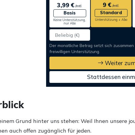
9 €
3,99 €
/mtl.
/mtl.
Standard
Basis
Unterstützung + Abo
Keine Unterstützung,
nur Abo
Der monatliche Betrag setzt sich zusammen
freiwilligen Unterstützung.
Weiter zum
Stattdessen einm
blick
einem Grund hinter uns stehen: Weil Ihnen unsere jou
en auch offen zugänglich für jeden.