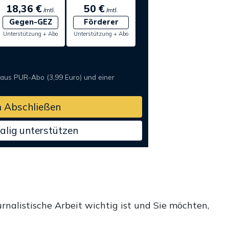
18,36 €
50 €
/mtl.
/mtl.
Gegen-GEZ
Förderer
Unterstützung + Abo
Unterstützung + Abo
 aus PUR-Abo (3,99 Euro) und einer
 Abschließen
alig unterstützen
rnalistische Arbeit wichtig ist und Sie möchten,