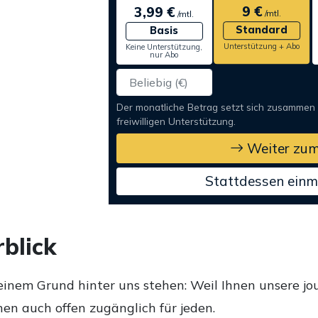
9 €
3,99 €
/mtl.
/mtl.
Standard
Basis
Unterstützung + Abo
Keine Unterstützung,
nur Abo
Der monatliche Betrag setzt sich zusammen
freiwilligen Unterstützung.
Weiter zum
Stattdessen einm
blick
einem Grund hinter uns stehen: Weil Ihnen unsere jou
en auch offen zugänglich für jeden.