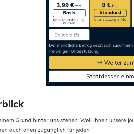
9 €
3,99 €
/mtl.
/mtl.
Standard
Basis
Unterstützung + Abo
Keine Unterstützung,
nur Abo
Der monatliche Betrag setzt sich zusammen
freiwilligen Unterstützung.
Weiter zum
Stattdessen einm
blick
einem Grund hinter uns stehen: Weil Ihnen unsere jou
en auch offen zugänglich für jeden.