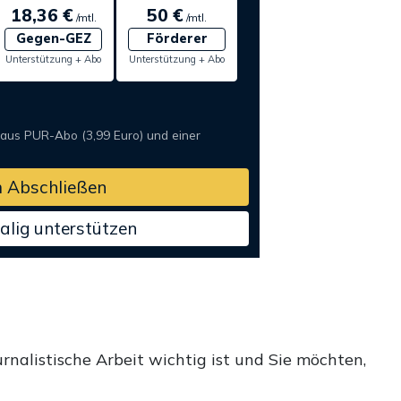
18,36 €
50 €
/mtl.
/mtl.
Gegen-GEZ
Förderer
Unterstützung + Abo
Unterstützung + Abo
 aus PUR-Abo (3,99 Euro) und einer
 Abschließen
alig unterstützen
rnalistische Arbeit wichtig ist und Sie möchten,