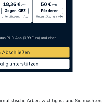
18,36 €
50 €
/mtl.
/mtl.
Gegen-GEZ
Förderer
Unterstützung + Abo
Unterstützung + Abo
 aus PUR-Abo (3,99 Euro) und einer
 Abschließen
alig unterstützen
rnalistische Arbeit wichtig ist und Sie möchten,