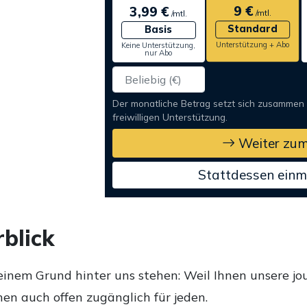
9 €
3,99 €
/mtl.
/mtl.
Standard
Basis
Unterstützung + Abo
Keine Unterstützung,
nur Abo
Der monatliche Betrag setzt sich zusammen
freiwilligen Unterstützung.
Weiter zum
Stattdessen einm
blick
einem Grund hinter uns stehen: Weil Ihnen unsere jou
en auch offen zugänglich für jeden.