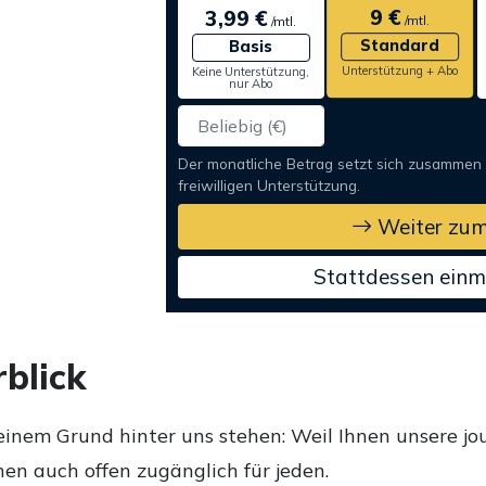
9 €
3,99 €
/mtl.
/mtl.
Standard
Basis
Unterstützung + Abo
Keine Unterstützung,
nur Abo
Der monatliche Betrag setzt sich zusammen
freiwilligen Unterstützung.
Weiter zum
Stattdessen einm
blick
einem Grund hinter uns stehen: Weil Ihnen unsere jou
en auch offen zugänglich für jeden.