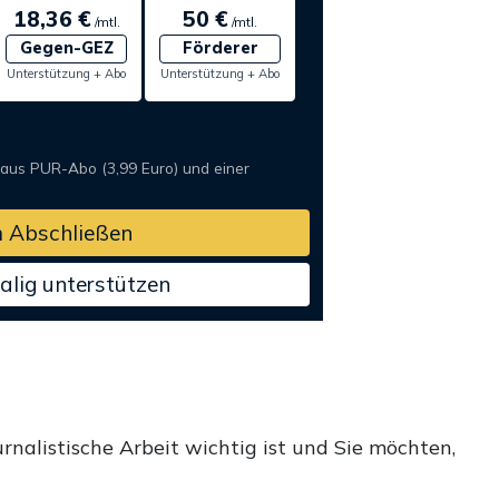
18,36 €
50 €
/mtl.
/mtl.
Gegen-GEZ
Förderer
Unterstützung + Abo
Unterstützung + Abo
 aus PUR-Abo (3,99 Euro) und einer
 Abschließen
alig unterstützen
rnalistische Arbeit wichtig ist und Sie möchten,