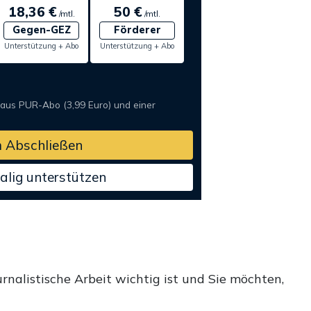
18,36 €
50 €
/mtl.
/mtl.
Gegen-GEZ
Förderer
Unterstützung + Abo
Unterstützung + Abo
 aus PUR-Abo (3,99 Euro) und einer
 Abschließen
alig unterstützen
rnalistische Arbeit wichtig ist und Sie möchten,