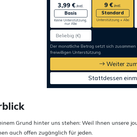
9 €
3,99 €
/mtl.
/mtl.
Standard
Basis
Unterstützung + Abo
Keine Unterstützung,
nur Abo
Der monatliche Betrag setzt sich zusammen
freiwilligen Unterstützung.
Weiter zum
Stattdessen einm
blick
einem Grund hinter uns stehen: Weil Ihnen unsere jou
en auch offen zugänglich für jeden.