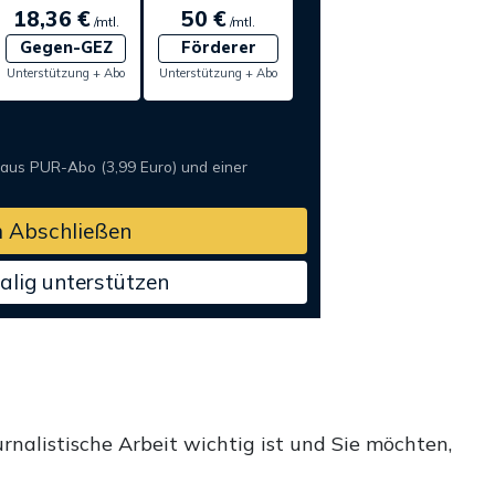
18,36 €
50 €
/mtl.
/mtl.
Gegen-GEZ
Förderer
Unterstützung + Abo
Unterstützung + Abo
 aus PUR-Abo (3,99 Euro) und einer
 Abschließen
alig unterstützen
rnalistische Arbeit wichtig ist und Sie möchten,