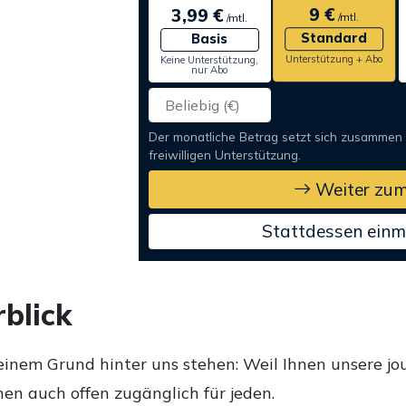
9 €
3,99 €
/mtl.
/mtl.
Standard
Basis
Unterstützung + Abo
Keine Unterstützung,
nur Abo
Der monatliche Betrag setzt sich zusammen
freiwilligen Unterstützung.
Weiter zum
Stattdessen einm
blick
einem Grund hinter uns stehen: Weil Ihnen unsere jou
en auch offen zugänglich für jeden.