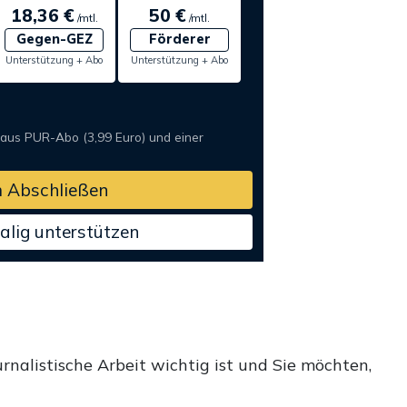
18,36 €
50 €
/mtl.
/mtl.
Gegen-GEZ
Förderer
Unterstützung + Abo
Unterstützung + Abo
 aus PUR-Abo (3,99 Euro) und einer
 Abschließen
alig unterstützen
rnalistische Arbeit wichtig ist und Sie möchten,