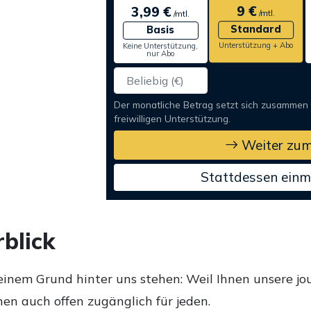
9 €
3,99 €
/mtl.
/mtl.
Standard
Basis
Unterstützung + Abo
Keine Unterstützung,
nur Abo
Der monatliche Betrag setzt sich zusammen
freiwilligen Unterstützung.
Weiter zum
Stattdessen einm
blick
einem Grund hinter uns stehen: Weil Ihnen unsere jou
en auch offen zugänglich für jeden.