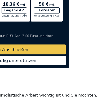
18,36 €
50 €
/mtl.
/mtl.
Gegen-GEZ
Förderer
Unterstützung + Abo
Unterstützung + Abo
 aus PUR-Abo (3,99 Euro) und einer
 Abschließen
alig unterstützen
rnalistische Arbeit wichtig ist und Sie möchten,