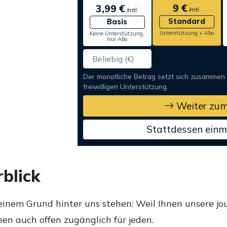
9 €
3,99 €
/mtl.
/mtl.
Standard
Basis
Unterstützung + Abo
Keine Unterstützung,
nur Abo
Der monatliche Betrag setzt sich zusammen
freiwilligen Unterstützung.
Weiter zum
Stattdessen einm
blick
einem Grund hinter uns stehen: Weil Ihnen unsere jou
en auch offen zugänglich für jeden.