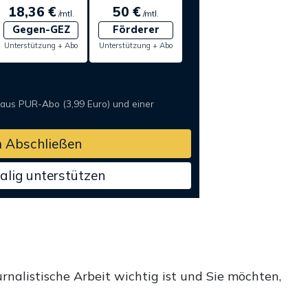
18,36 €
50 €
/mtl.
/mtl.
Gegen-GEZ
Förderer
Unterstützung + Abo
Unterstützung + Abo
 aus PUR-Abo (3,99 Euro) und einer
 Abschließen
alig unterstützen
rnalistische Arbeit wichtig ist und Sie möchten,