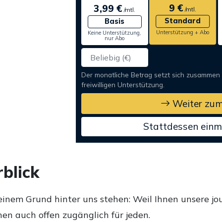
9 €
3,99 €
/mtl.
/mtl.
Standard
Basis
Unterstützung + Abo
Keine Unterstützung,
nur Abo
Der monatliche Betrag setzt sich zusammen
freiwilligen Unterstützung.
Weiter zum
Stattdessen einm
blick
einem Grund hinter uns stehen: Weil Ihnen unsere jou
en auch offen zugänglich für jeden.