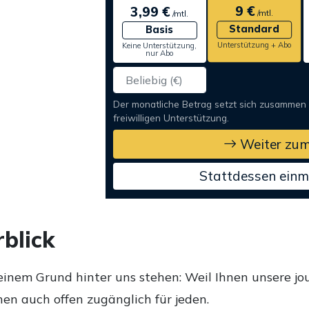
9 €
3,99 €
/mtl.
/mtl.
Standard
Basis
Unterstützung + Abo
Keine Unterstützung,
nur Abo
Der monatliche Betrag setzt sich zusammen
freiwilligen Unterstützung.
Weiter zum
Stattdessen einm
blick
einem Grund hinter uns stehen: Weil Ihnen unsere jou
en auch offen zugänglich für jeden.