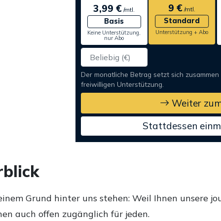
9 €
3,99 €
/mtl.
/mtl.
Standard
Basis
Unterstützung + Abo
Keine Unterstützung,
nur Abo
Der monatliche Betrag setzt sich zusammen
freiwilligen Unterstützung.
Weiter zum
Stattdessen einm
blick
einem Grund hinter uns stehen: Weil Ihnen unsere jou
en auch offen zugänglich für jeden.