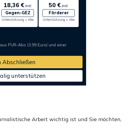
18,36 €
50 €
/mtl.
/mtl.
Gegen-GEZ
Förderer
Unterstützung + Abo
Unterstützung + Abo
 aus PUR-Abo (3,99 Euro) und einer
 Abschließen
alig unterstützen
rnalistische Arbeit wichtig ist und Sie möchten,