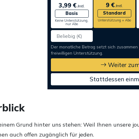
9 €
3,99 €
/mtl.
/mtl.
Standard
Basis
Unterstützung + Abo
Keine Unterstützung,
nur Abo
Der monatliche Betrag setzt sich zusammen
freiwilligen Unterstützung.
Weiter zum
Stattdessen einm
blick
einem Grund hinter uns stehen: Weil Ihnen unsere jou
en auch offen zugänglich für jeden.