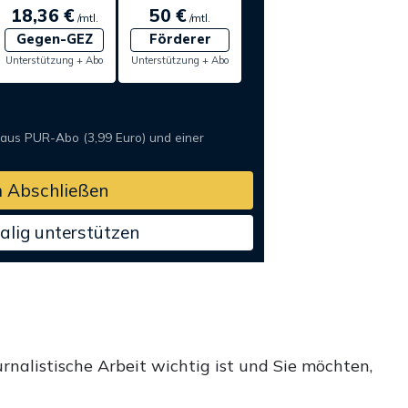
18,36 €
50 €
/mtl.
/mtl.
Gegen-GEZ
Förderer
Unterstützung + Abo
Unterstützung + Abo
 aus PUR-Abo (3,99 Euro) und einer
 Abschließen
alig unterstützen
rnalistische Arbeit wichtig ist und Sie möchten,