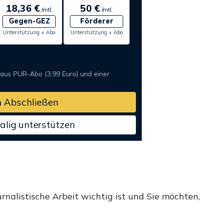
18,36 €
50 €
/mtl.
/mtl.
Gegen-GEZ
Förderer
Unterstützung + Abo
Unterstützung + Abo
 aus PUR-Abo (3,99 Euro) und einer
 Abschließen
alig unterstützen
rnalistische Arbeit wichtig ist und Sie möchten,