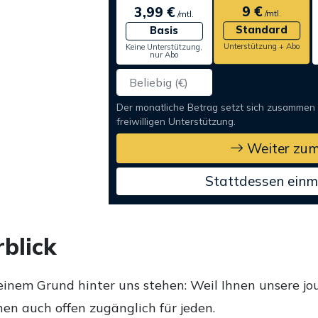
9 €
3,99 €
/mtl.
/mtl.
Standard
Basis
Unterstützung + Abo
Keine Unterstützung,
nur Abo
Der monatliche Betrag setzt sich zusammen
freiwilligen Unterstützung.
Weiter zum
Stattdessen einm
blick
einem Grund hinter uns stehen: Weil Ihnen unsere jou
en auch offen zugänglich für jeden.