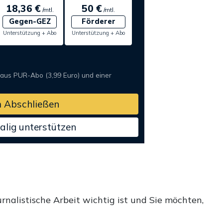
18,36 €
50 €
/mtl.
/mtl.
Gegen-GEZ
Förderer
Unterstützung + Abo
Unterstützung + Abo
 aus PUR-Abo (3,99 Euro) und einer
 Abschließen
alig unterstützen
rnalistische Arbeit wichtig ist und Sie möchten,