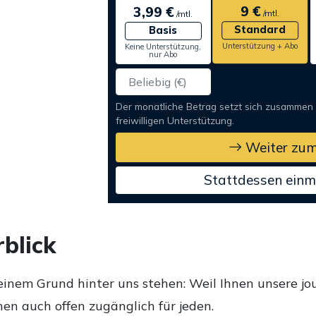
9 €
3,99 €
/mtl.
/mtl.
Standard
Basis
Unterstützung + Abo
Keine Unterstützung,
nur Abo
Der monatliche Betrag setzt sich zusammen
freiwilligen Unterstützung.
Weiter zum
Stattdessen einm
blick
einem Grund hinter uns stehen: Weil Ihnen unsere jou
en auch offen zugänglich für jeden.