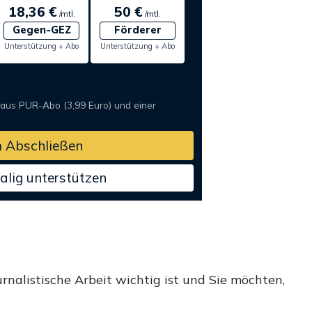
18,36 €
50 €
/mtl.
/mtl.
Gegen-GEZ
Förderer
Unterstützung + Abo
Unterstützung + Abo
 aus PUR-Abo (3,99 Euro) und einer
 Abschließen
alig unterstützen
rnalistische Arbeit wichtig ist und Sie möchten,