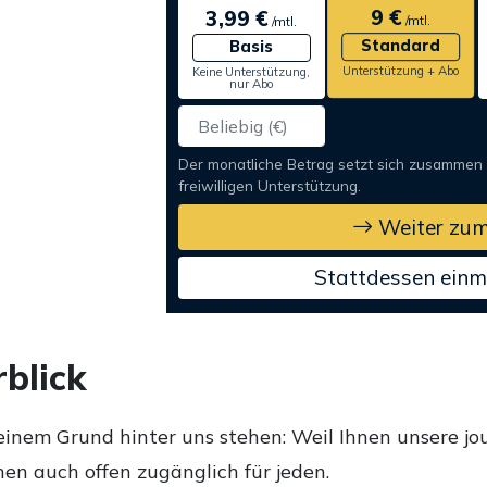
9 €
3,99 €
/mtl.
/mtl.
Standard
Basis
Unterstützung + Abo
Keine Unterstützung,
nur Abo
Der monatliche Betrag setzt sich zusammen
freiwilligen Unterstützung.
Weiter zum
Stattdessen einm
blick
einem Grund hinter uns stehen: Weil Ihnen unsere jou
en auch offen zugänglich für jeden.