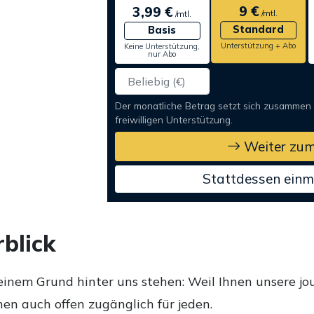
9 €
3,99 €
/mtl.
/mtl.
Standard
Basis
Unterstützung + Abo
Keine Unterstützung,
nur Abo
Der monatliche Betrag setzt sich zusammen
freiwilligen Unterstützung.
Weiter zum
Stattdessen einm
blick
einem Grund hinter uns stehen: Weil Ihnen unsere jou
en auch offen zugänglich für jeden.