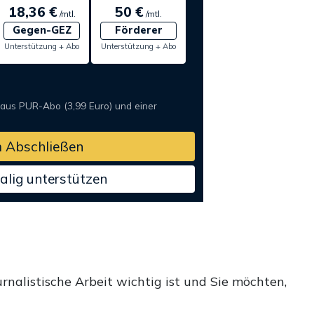
18,36 €
50 €
/mtl.
/mtl.
Gegen-GEZ
Förderer
Unterstützung + Abo
Unterstützung + Abo
 aus PUR-Abo (3,99 Euro) und einer
 Abschließen
alig unterstützen
rnalistische Arbeit wichtig ist und Sie möchten,