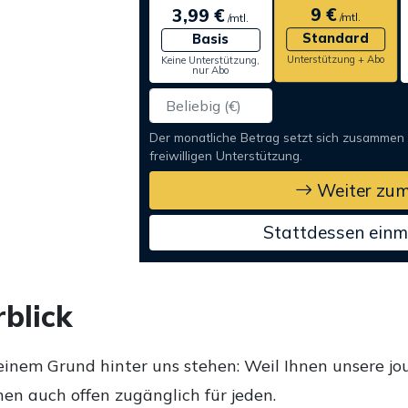
9 €
3,99 €
/mtl.
/mtl.
Standard
Basis
Unterstützung + Abo
Keine Unterstützung,
nur Abo
Der monatliche Betrag setzt sich zusammen
freiwilligen Unterstützung.
Weiter zum
Stattdessen einm
blick
einem Grund hinter uns stehen: Weil Ihnen unsere jou
en auch offen zugänglich für jeden.