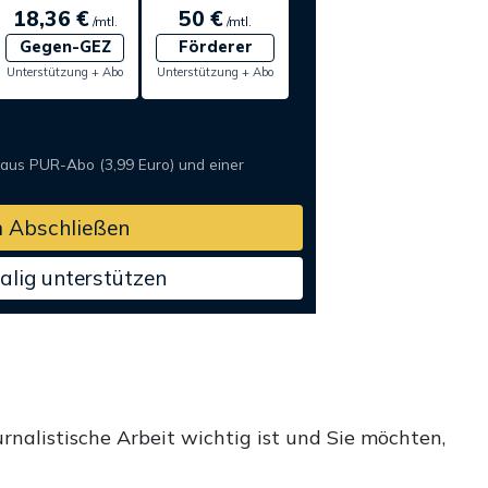
18,36 €
50 €
/mtl.
/mtl.
Gegen-GEZ
Förderer
Unterstützung + Abo
Unterstützung + Abo
 aus PUR-Abo (3,99 Euro) und einer
 Abschließen
alig unterstützen
rnalistische Arbeit wichtig ist und Sie möchten,