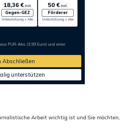
18,36 €
50 €
/mtl.
/mtl.
Gegen-GEZ
Förderer
Unterstützung + Abo
Unterstützung + Abo
 aus PUR-Abo (3,99 Euro) und einer
 Abschließen
alig unterstützen
rnalistische Arbeit wichtig ist und Sie möchten,