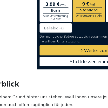
9 €
3,99 €
/mtl.
/mtl.
Standard
Basis
Unterstützung + Abo
Keine Unterstützung,
nur Abo
Der monatliche Betrag setzt sich zusammen
freiwilligen Unterstützung.
Weiter zum
Stattdessen einm
blick
einem Grund hinter uns stehen: Weil Ihnen unsere jou
en auch offen zugänglich für jeden.