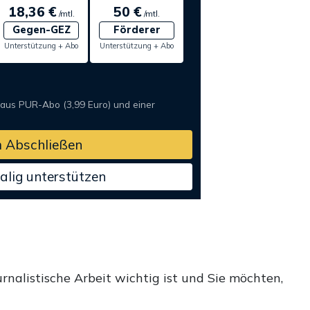
18,36 €
50 €
/mtl.
/mtl.
Gegen-GEZ
Förderer
Unterstützung + Abo
Unterstützung + Abo
 aus PUR-Abo (3,99 Euro) und einer
 Abschließen
alig unterstützen
rnalistische Arbeit wichtig ist und Sie möchten,