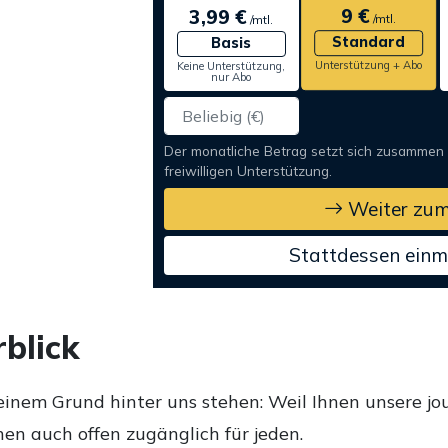
9 €
3,99 €
/mtl.
/mtl.
Standard
Basis
Unterstützung + Abo
Keine Unterstützung,
nur Abo
Der monatliche Betrag setzt sich zusammen
freiwilligen Unterstützung.
Weiter zum
Stattdessen einm
blick
einem Grund hinter uns stehen: Weil Ihnen unsere jou
en auch offen zugänglich für jeden.