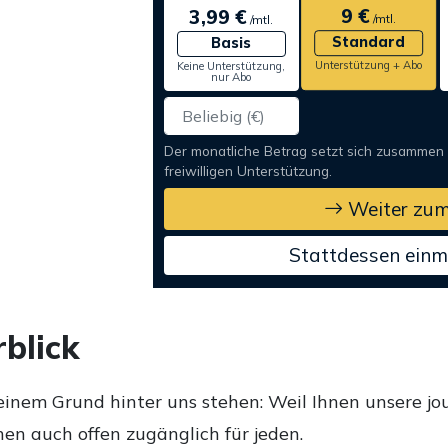
9 €
3,99 €
/mtl.
/mtl.
Standard
Basis
Unterstützung + Abo
Keine Unterstützung,
nur Abo
Der monatliche Betrag setzt sich zusammen
freiwilligen Unterstützung.
Weiter zum
Stattdessen einm
blick
einem Grund hinter uns stehen: Weil Ihnen unsere jou
en auch offen zugänglich für jeden.