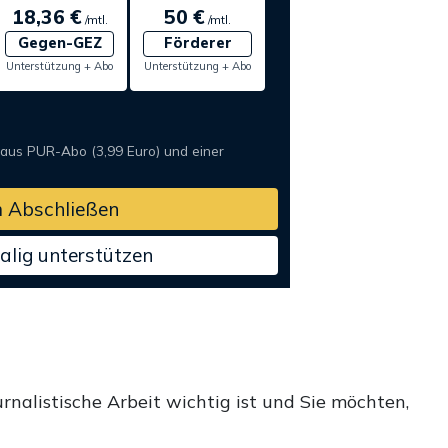
18,36 €
50 €
/mtl.
/mtl.
Gegen-GEZ
Förderer
Unterstützung + Abo
Unterstützung + Abo
 aus PUR-Abo (3,99 Euro) und einer
 Abschließen
alig unterstützen
rnalistische Arbeit wichtig ist und Sie möchten,