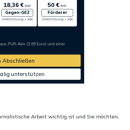
18,36 €
50 €
/mtl.
/mtl.
Gegen-GEZ
Förderer
Unterstützung + Abo
Unterstützung + Abo
 aus PUR-Abo (3,99 Euro) und einer
 Abschließen
alig unterstützen
rnalistische Arbeit wichtig ist und Sie möchten,