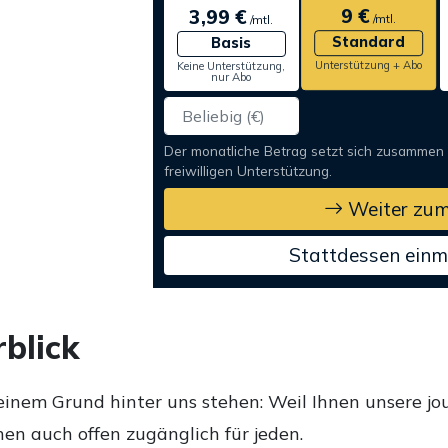
9 €
3,99 €
/mtl.
/mtl.
Standard
Basis
Unterstützung + Abo
Keine Unterstützung,
nur Abo
Der monatliche Betrag setzt sich zusammen
freiwilligen Unterstützung.
Weiter zum
Stattdessen einm
blick
einem Grund hinter uns stehen: Weil Ihnen unsere jou
en auch offen zugänglich für jeden.