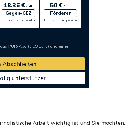
18,36 €
50 €
/mtl.
/mtl.
Gegen-GEZ
Förderer
Unterstützung + Abo
Unterstützung + Abo
 aus PUR-Abo (3,99 Euro) und einer
 Abschließen
alig unterstützen
rnalistische Arbeit wichtig ist und Sie möchten,