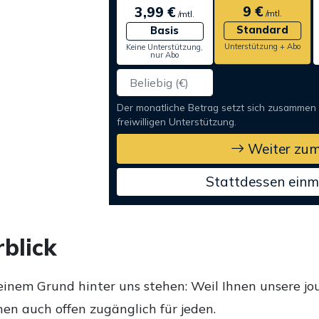
9 €
3,99 €
/mtl.
/mtl.
Standard
Basis
Unterstützung + Abo
Keine Unterstützung,
nur Abo
Der monatliche Betrag setzt sich zusammen
freiwilligen Unterstützung.
Weiter zum
Stattdessen einm
blick
einem Grund hinter uns stehen: Weil Ihnen unsere jou
en auch offen zugänglich für jeden.