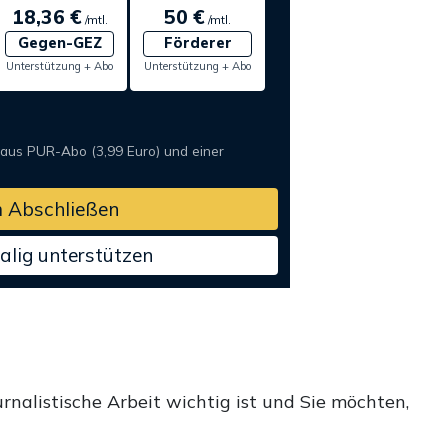
18,36 €
50 €
/mtl.
/mtl.
Gegen-GEZ
Förderer
Unterstützung + Abo
Unterstützung + Abo
 aus PUR-Abo (3,99 Euro) und einer
 Abschließen
alig unterstützen
rnalistische Arbeit wichtig ist und Sie möchten,