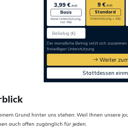
9 €
3,99 €
/mtl.
/mtl.
Standard
Basis
Unterstützung + Abo
Keine Unterstützung,
nur Abo
Der monatliche Betrag setzt sich zusammen
freiwilligen Unterstützung.
Weiter zum
Stattdessen einm
blick
einem Grund hinter uns stehen: Weil Ihnen unsere jou
en auch offen zugänglich für jeden.