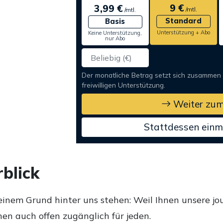
9 €
3,99 €
/mtl.
/mtl.
Standard
Basis
Unterstützung + Abo
Keine Unterstützung,
nur Abo
Der monatliche Betrag setzt sich zusammen
freiwilligen Unterstützung.
Weiter zum
Stattdessen einm
blick
einem Grund hinter uns stehen: Weil Ihnen unsere jou
en auch offen zugänglich für jeden.