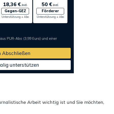
18,36 €
50 €
/mtl.
/mtl.
Gegen-GEZ
Förderer
Unterstützung + Abo
Unterstützung + Abo
 aus PUR-Abo (3,99 Euro) und einer
 Abschließen
alig unterstützen
rnalistische Arbeit wichtig ist und Sie möchten,