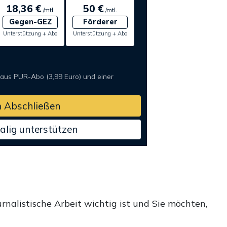
18,36 €
50 €
/mtl.
/mtl.
Gegen-GEZ
Förderer
Unterstützung + Abo
Unterstützung + Abo
 aus PUR-Abo (3,99 Euro) und einer
 Abschließen
alig unterstützen
rnalistische Arbeit wichtig ist und Sie möchten,