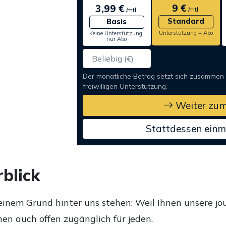
9 €
3,99 €
/mtl.
/mtl.
Standard
Basis
Unterstützung + Abo
Keine Unterstützung,
nur Abo
Der monatliche Betrag setzt sich zusammen
freiwilligen Unterstützung.
Weiter zum
Stattdessen einm
blick
einem Grund hinter uns stehen: Weil Ihnen unsere jou
en auch offen zugänglich für jeden.