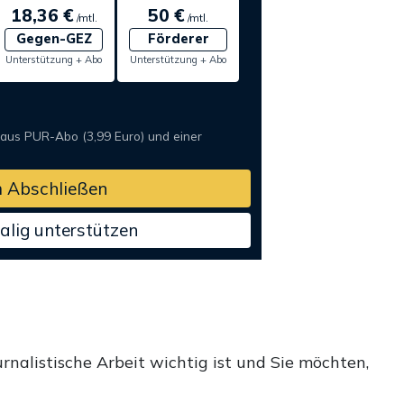
18,36 €
50 €
/mtl.
/mtl.
Gegen-GEZ
Förderer
Unterstützung + Abo
Unterstützung + Abo
 aus PUR-Abo (3,99 Euro) und einer
 Abschließen
alig unterstützen
rnalistische Arbeit wichtig ist und Sie möchten,