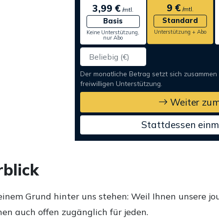
9 €
3,99 €
/mtl.
/mtl.
Standard
Basis
Unterstützung + Abo
Keine Unterstützung,
nur Abo
Der monatliche Betrag setzt sich zusammen
freiwilligen Unterstützung.
Weiter zum
Stattdessen einm
blick
einem Grund hinter uns stehen: Weil Ihnen unsere jou
en auch offen zugänglich für jeden.