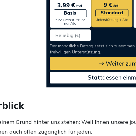
9 €
3,99 €
/mtl.
/mtl.
Standard
Basis
Unterstützung + Abo
Keine Unterstützung,
nur Abo
Der monatliche Betrag setzt sich zusammen
freiwilligen Unterstützung.
Weiter zum
Stattdessen einm
blick
einem Grund hinter uns stehen: Weil Ihnen unsere jou
en auch offen zugänglich für jeden.