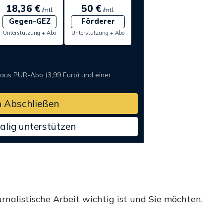
18,36 €
50 €
/mtl.
/mtl.
Gegen-GEZ
Förderer
Unterstützung + Abo
Unterstützung + Abo
 aus PUR-Abo (3,99 Euro) und einer
 Abschließen
alig unterstützen
rnalistische Arbeit wichtig ist und Sie möchten,