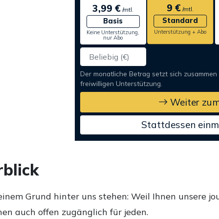
9 €
3,99 €
/mtl.
/mtl.
Standard
Basis
Unterstützung + Abo
Keine Unterstützung,
nur Abo
Der monatliche Betrag setzt sich zusammen
freiwilligen Unterstützung.
Weiter zum
Stattdessen einm
blick
einem Grund hinter uns stehen: Weil Ihnen unsere jou
en auch offen zugänglich für jeden.