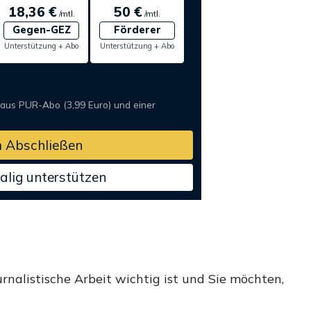
18,36 €
50 €
/mtl.
/mtl.
Gegen-GEZ
Förderer
Unterstützung + Abo
Unterstützung + Abo
 aus PUR-Abo (3,99 Euro) und einer
 Abschließen
alig unterstützen
rnalistische Arbeit wichtig ist und Sie möchten,