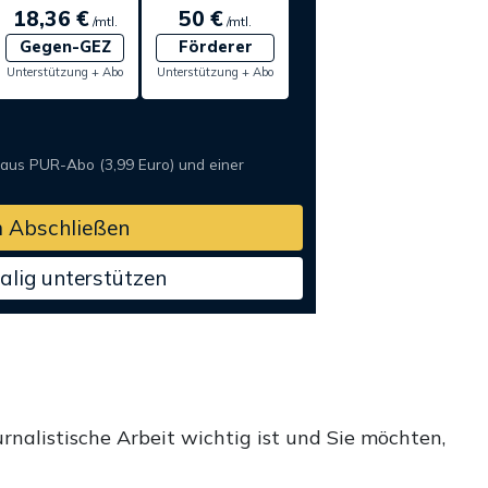
18,36 €
50 €
/mtl.
/mtl.
Gegen-GEZ
Förderer
Unterstützung + Abo
Unterstützung + Abo
 aus PUR-Abo (3,99 Euro) und einer
 Abschließen
alig unterstützen
rnalistische Arbeit wichtig ist und Sie möchten,