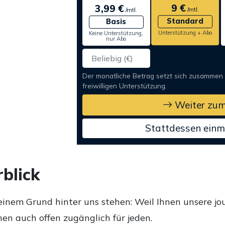
9 €
3,99 €
/mtl.
/mtl.
Standard
Basis
Unterstützung + Abo
Keine Unterstützung,
nur Abo
Der monatliche Betrag setzt sich zusammen
freiwilligen Unterstützung.
Weiter zum
Stattdessen einm
blick
einem Grund hinter uns stehen: Weil Ihnen unsere jou
en auch offen zugänglich für jeden.