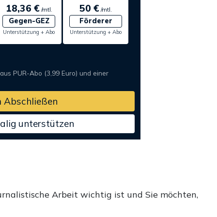
18,36 €
50 €
/mtl.
/mtl.
Gegen-GEZ
Förderer
Unterstützung + Abo
Unterstützung + Abo
 aus PUR-Abo (3,99 Euro) und einer
 Abschließen
alig unterstützen
rnalistische Arbeit wichtig ist und Sie möchten,