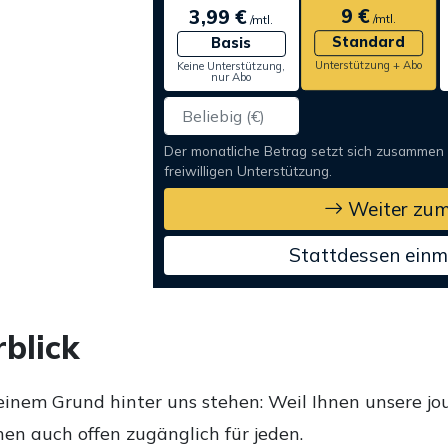
9 €
3,99 €
/mtl.
/mtl.
Standard
Basis
Unterstützung + Abo
Keine Unterstützung,
nur Abo
Der monatliche Betrag setzt sich zusammen
freiwilligen Unterstützung.
Weiter zum
Stattdessen einm
blick
einem Grund hinter uns stehen: Weil Ihnen unsere jou
en auch offen zugänglich für jeden.