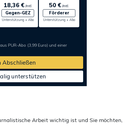
18,36 €
50 €
/mtl.
/mtl.
Gegen-GEZ
Förderer
Unterstützung + Abo
Unterstützung + Abo
 aus PUR-Abo (3,99 Euro) und einer
 Abschließen
alig unterstützen
rnalistische Arbeit wichtig ist und Sie möchten,