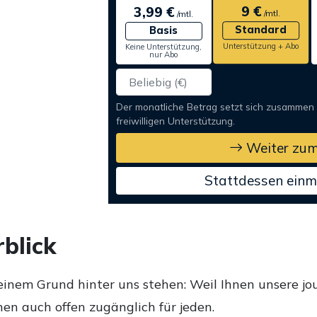
9 €
3,99 €
/mtl.
/mtl.
Standard
Basis
Unterstützung + Abo
Keine Unterstützung,
nur Abo
Der monatliche Betrag setzt sich zusammen
freiwilligen Unterstützung.
Weiter zum
Stattdessen einm
blick
einem Grund hinter uns stehen: Weil Ihnen unsere jou
en auch offen zugänglich für jeden.