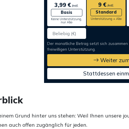
9 €
3,99 €
/mtl.
/mtl.
Standard
Basis
Unterstützung + Abo
Keine Unterstützung,
nur Abo
Der monatliche Betrag setzt sich zusammen
freiwilligen Unterstützung.
Weiter zum
Stattdessen einm
blick
einem Grund hinter uns stehen: Weil Ihnen unsere jou
en auch offen zugänglich für jeden.