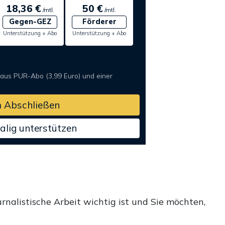
18,36 €
50 €
/mtl.
/mtl.
Gegen-GEZ
Förderer
Unterstützung + Abo
Unterstützung + Abo
 aus PUR-Abo (3,99 Euro) und einer
 Abschließen
alig unterstützen
rnalistische Arbeit wichtig ist und Sie möchten,