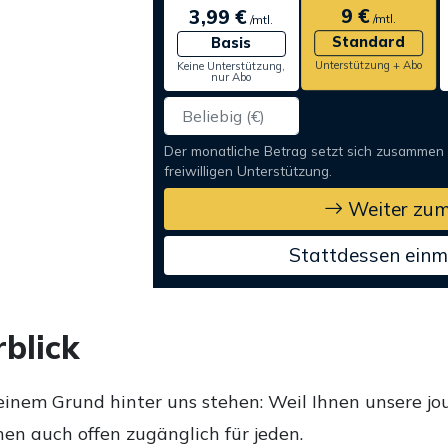
9 €
3,99 €
/mtl.
/mtl.
Standard
Basis
Unterstützung + Abo
Keine Unterstützung,
nur Abo
Der monatliche Betrag setzt sich zusammen
freiwilligen Unterstützung.
Weiter zum
Stattdessen einm
blick
einem Grund hinter uns stehen: Weil Ihnen unsere jou
en auch offen zugänglich für jeden.