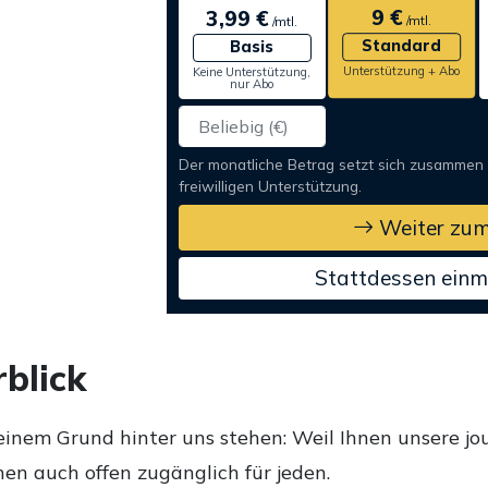
9 €
3,99 €
/mtl.
/mtl.
Standard
Basis
Unterstützung + Abo
Keine Unterstützung,
nur Abo
Der monatliche Betrag setzt sich zusammen
freiwilligen Unterstützung.
Weiter zum
Stattdessen einm
blick
einem Grund hinter uns stehen: Weil Ihnen unsere jou
en auch offen zugänglich für jeden.