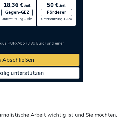
18,36 €
50 €
/mtl.
/mtl.
Gegen-GEZ
Förderer
Unterstützung + Abo
Unterstützung + Abo
 aus PUR-Abo (3,99 Euro) und einer
 Abschließen
alig unterstützen
rnalistische Arbeit wichtig ist und Sie möchten,