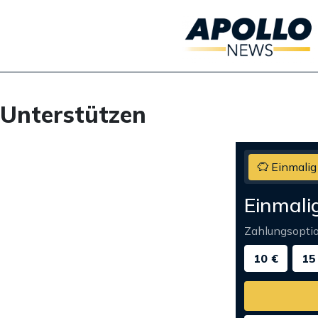
Unterstützen
Einmalig
Einmali
Zahlungsopti
10 €
15