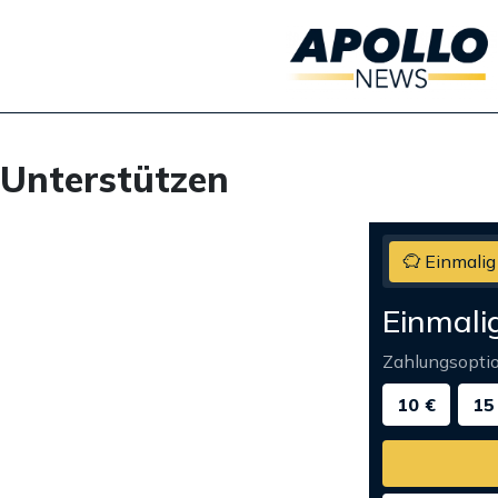
Unterstützen
Einmalig
Einmali
Zahlungsopti
10 €
15