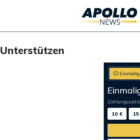
Unterstützen
Einmalig
Einmali
Zahlungsopti
10 €
15